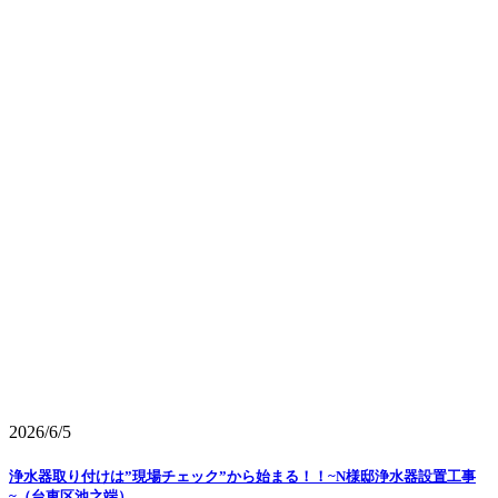
2026/6/5
浄水器取り付けは”現場チェック”から始まる！！~N様邸浄水器設置工事
~（台東区池之端）