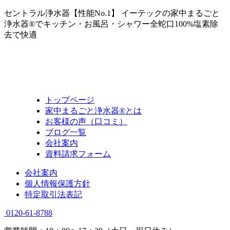
セントラル浄水器【性能No.1】 イーテックの家中まるごと
浄水器®でキッチン・お風呂・シャワー全蛇口100%塩素除
去で快適
トップページ
家中まるごと浄水器®とは
お客様の声（口コミ）
ブログ一覧
会社案内
資料請求フォーム
会社案内
個人情報保護方針
特定取引法表記
0120-61-8788