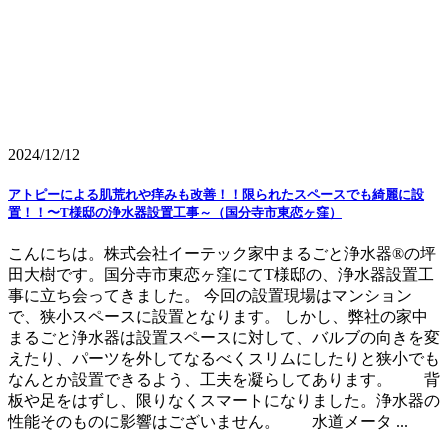
2024/12/12
アトピーによる肌荒れや痒みも改善！！限られたスペースでも綺麗に設
置！！〜T様邸の浄水器設置工事～（国分寺市東恋ヶ窪）
こんにちは。株式会社イーテック家中まるごと浄水器®の坪
田大樹です。国分寺市東恋ヶ窪にてT様邸の、浄水器設置工
事に立ち会ってきました。 今回の設置現場はマンション
で、狭小スペースに設置となります。 しかし、弊社の家中
まるごと浄水器は設置スペースに対して、バルブの向きを変
えたり、パーツを外してなるべくスリムにしたりと狭小でも
なんとか設置できるよう、工夫を凝らしてあります。 背
板や足をはずし、限りなくスマートになりました。浄水器の
性能そのものに影響はございません。 水道メータ ...