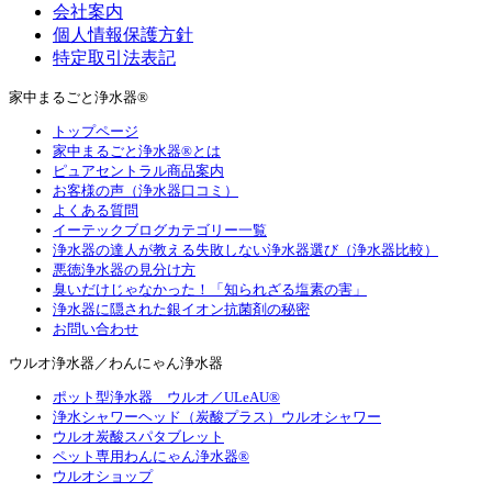
会社案内
個人情報保護方針
特定取引法表記
家中まるごと浄水器®
トップページ
家中まるごと浄水器®とは
ピュアセントラル商品案内
お客様の声（浄水器口コミ）
よくある質問
イーテックブログカテゴリー一覧
浄水器の達人が教える失敗しない浄水器選び（浄水器比較）
悪徳浄水器の見分け方
臭いだけじゃなかった！「知られざる塩素の害」
浄水器に隠された銀イオン抗菌剤の秘密
お問い合わせ
ウルオ浄水器／わんにゃん浄水器
ポット型浄水器 ウルオ／ULeAU®
浄水シャワーヘッド（炭酸プラス）ウルオシャワー
ウルオ炭酸スパタブレット
ペット専用わんにゃん浄水器®
ウルオショップ