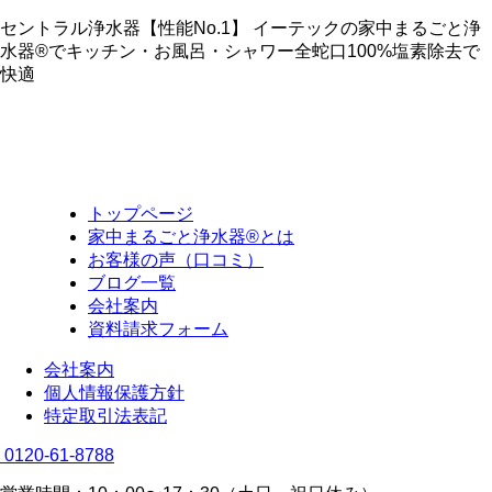
セントラル浄水器【性能No.1】 イーテックの家中まるごと浄
水器®でキッチン・お風呂・シャワー全蛇口100%塩素除去で
快適
トップページ
家中まるごと浄水器®とは
お客様の声（口コミ）
ブログ一覧
会社案内
資料請求フォーム
会社案内
個人情報保護方針
特定取引法表記
0120-61-8788