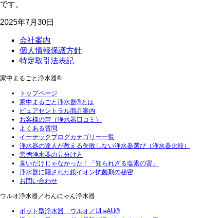
です。
2025年7月30日
会社案内
個人情報保護方針
特定取引法表記
家中まるごと浄水器®
トップページ
家中まるごと浄水器®とは
ピュアセントラル商品案内
お客様の声（浄水器口コミ）
よくある質問
イーテックブログカテゴリー一覧
浄水器の達人が教える失敗しない浄水器選び（浄水器比較）
悪徳浄水器の見分け方
臭いだけじゃなかった！「知られざる塩素の害」
浄水器に隠された銀イオン抗菌剤の秘密
お問い合わせ
ウルオ浄水器／わんにゃん浄水器
ポット型浄水器 ウルオ／ULeAU®