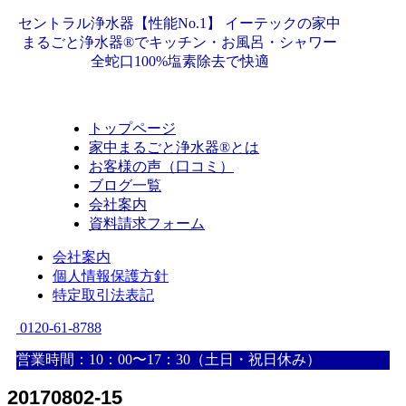
セントラル浄水器【性能No.1】 イーテックの家中
まるごと浄水器®でキッチン・お風呂・シャワー
全蛇口100%塩素除去で快適
トップページ
家中まるごと浄水器®とは
お客様の声（口コミ）
ブログ一覧
会社案内
資料請求フォーム
会社案内
個人情報保護方針
特定取引法表記
0120-61-8788
営業時間：10：00〜17：30（土日・祝日休み）
20170802-15