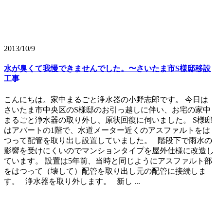
2013/10/9
水が臭くて我慢できませんでした。〜さいたま市S様邸移設
工事
こんにちは。家中まるごと浄水器の小野志郎です。 今日は
さいたま市中央区のS様邸のお引っ越しに伴い、お宅の家中
まるごと浄水器の取り外し、原状回復に伺いました。 S様邸
はアパートの1階で、水道メーター近くのアスファルトをは
つって配管を取り出し設置していました。 階段下で雨水の
影響を受けにくいのでマンションタイプを屋外仕様に改造し
ています。 設置は5年前、当時と同じようにアスファルト部
をはつって（壊して）配管を取り出し元の配管に接続しま
す。 浄水器を取り外します。 新し ...