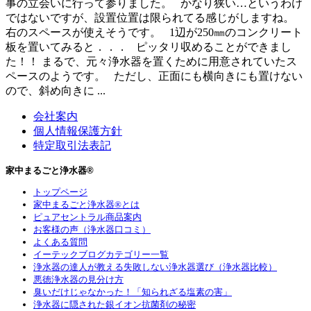
事の立会いに行って参りました。 かなり狭い…というわけ
ではないですが、設置位置は限られてる感じがしますね。
右のスペースが使えそうです。 1辺が250㎜のコンクリート
板を置いてみると．．． ピッタリ収めることができまし
た！！ まるで、元々浄水器を置くために用意されていたス
ペースのようです。 ただし、正面にも横向きにも置けない
ので、斜め向きに ...
会社案内
個人情報保護方針
特定取引法表記
家中まるごと浄水器®
トップページ
家中まるごと浄水器®とは
ピュアセントラル商品案内
お客様の声（浄水器口コミ）
よくある質問
イーテックブログカテゴリー一覧
浄水器の達人が教える失敗しない浄水器選び（浄水器比較）
悪徳浄水器の見分け方
臭いだけじゃなかった！「知られざる塩素の害」
浄水器に隠された銀イオン抗菌剤の秘密