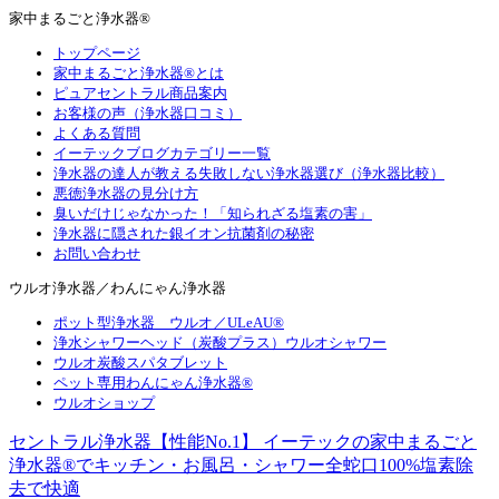
家中まるごと浄水器®
トップページ
家中まるごと浄水器®とは
ピュアセントラル商品案内
お客様の声（浄水器口コミ）
よくある質問
イーテックブログカテゴリー一覧
浄水器の達人が教える失敗しない浄水器選び（浄水器比較）
悪徳浄水器の見分け方
臭いだけじゃなかった！「知られざる塩素の害」
浄水器に隠された銀イオン抗菌剤の秘密
お問い合わせ
ウルオ浄水器／わんにゃん浄水器
ポット型浄水器 ウルオ／ULeAU®
浄水シャワーヘッド（炭酸プラス）ウルオシャワー
ウルオ炭酸スパタブレット
ペット専用わんにゃん浄水器®
ウルオショップ
セントラル浄水器【性能No.1】 イーテックの家中まるごと
浄水器®でキッチン・お風呂・シャワー全蛇口100%塩素除
去で快適