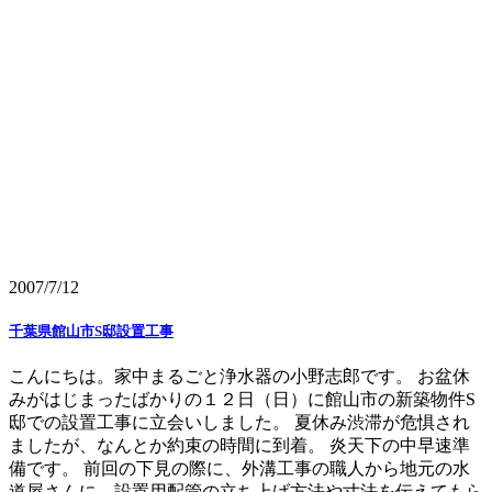
2007/7/12
千葉県館山市S邸設置工事
こんにちは。家中まるごと浄水器の小野志郎です。 お盆休
みがはじまったばかりの１２日（日）に館山市の新築物件S
邸での設置工事に立会いしました。 夏休み渋滞が危惧され
ましたが、なんとか約束の時間に到着。 炎天下の中早速準
備です。 前回の下見の際に、外溝工事の職人から地元の水
道屋さんに、設置用配管の立ち上げ方法や寸法を伝えてもら