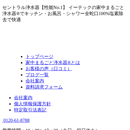
セントラル浄水器【性能No.1】 イーテックの家中まるごと
浄水器®でキッチン・お風呂・シャワー全蛇口100%塩素除
去で快適
トップページ
家中まるごと浄水器®とは
お客様の声（口コミ）
ブログ一覧
会社案内
資料請求フォーム
会社案内
個人情報保護方針
特定取引法表記
0120-61-8788