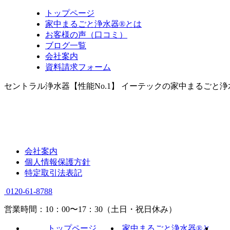
トップページ
家中まるごと浄水器®とは
お客様の声（口コミ）
ブログ一覧
会社案内
資料請求フォーム
セントラル浄水器【性能No.1】 イーテックの家中まるごと
会社案内
個人情報保護方針
特定取引法表記
0120-61-8788
営業時間：10：00〜17：30（土日・祝日休み）
トップページ
家中まるごと浄水器®と