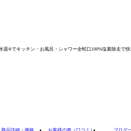
浄水器®でキッチン・お風呂・シャワー全蛇口100%塩素除去で快
商品詳細・価格
お客様の声（口コミ）
ブログ