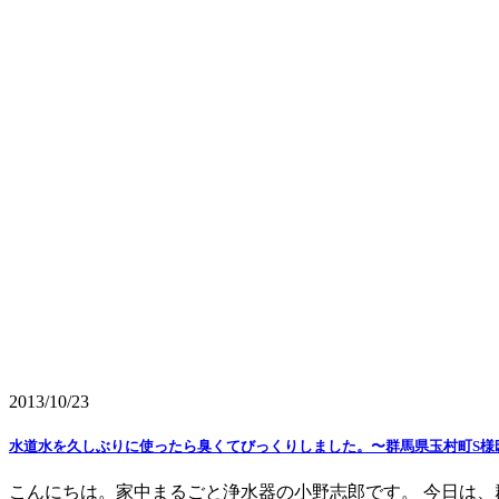
2013/10/23
水道水を久しぶりに使ったら臭くてびっくりしました。〜群馬県玉村町S様
こんにちは。家中まるごと浄水器の小野志郎です。 今日は