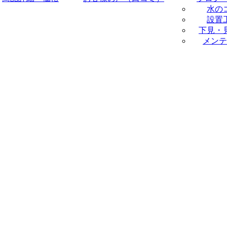
水の
設置
下見・
メンテ