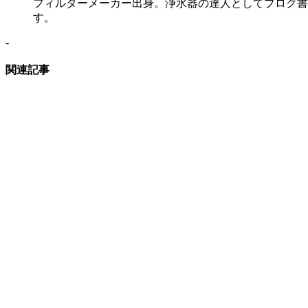
フィルターメーカー出身。浄水器の達人としてブログ書
す。
-
関連記事