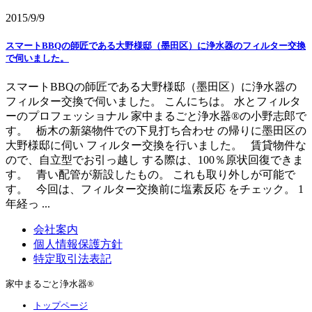
2015/9/9
スマートBBQの師匠である大野様邸（墨田区）に浄水器のフィルター交換
で伺いました。
スマートBBQの師匠である大野様邸（墨田区）に浄水器の
フィルター交換で伺いました。 こんにちは。 水とフィルタ
ーのプロフェッショナル 家中まるごと浄水器®の小野志郎で
す。 栃木の新築物件での下見打ち合わせ の帰りに墨田区の
大野様邸に伺い フィルター交換を行いました。 賃貸物件な
ので、自立型でお引っ越し する際は、100％原状回復できま
す。 青い配管が新設したもの。 これも取り外しが可能で
す。 今回は、フィルター交換前に塩素反応 をチェック。 1
年経っ ...
会社案内
個人情報保護方針
特定取引法表記
家中まるごと浄水器®
トップページ