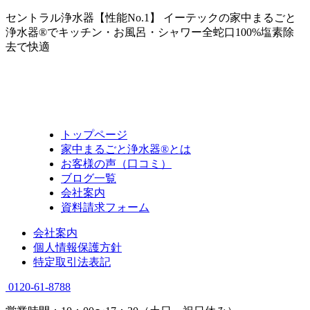
セントラル浄水器【性能No.1】 イーテックの家中まるごと
浄水器®でキッチン・お風呂・シャワー全蛇口100%塩素除
去で快適
トップページ
家中まるごと浄水器®とは
お客様の声（口コミ）
ブログ一覧
会社案内
資料請求フォーム
会社案内
個人情報保護方針
特定取引法表記
0120-61-8788