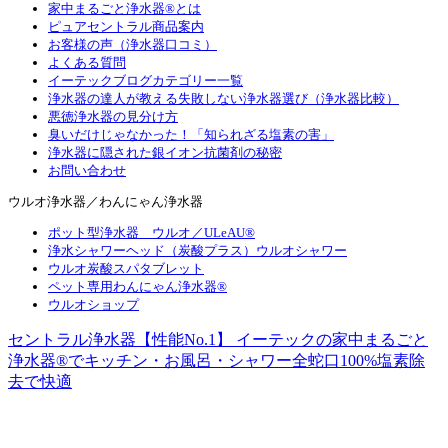
家中まるごと浄水器®とは
ピュアセントラル商品案内
お客様の声（浄水器口コミ）
よくある質問
イーテックブログカテゴリー一覧
浄水器の達人が教える失敗しない浄水器選び（浄水器比較）
悪徳浄水器の見分け方
臭いだけじゃなかった！「知られざる塩素の害」
浄水器に隠された銀イオン抗菌剤の秘密
お問い合わせ
ウルオ浄水器／わんにゃん浄水器
ポット型浄水器 ウルオ／ULeAU®
浄水シャワーヘッド（炭酸プラス）ウルオシャワー
ウルオ炭酸スパタブレット
ペット専用わんにゃん浄水器®
ウルオショップ
セントラル浄水器【性能No.1】 イーテックの家中まるごと
浄水器®でキッチン・お風呂・シャワー全蛇口100%塩素除
去で快適