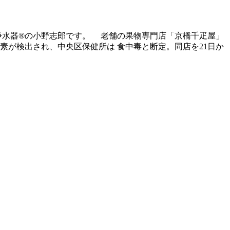
と浄水器®の小野志郎です。 老舗の果物専門店「京橋千疋屋」
塩素が検出され、中央区保健所は 食中毒と断定。同店を21日か