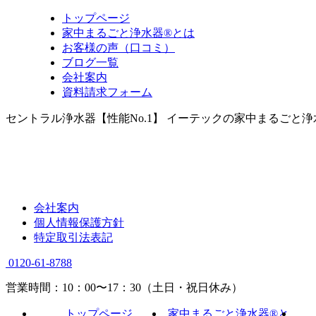
トップページ
家中まるごと浄水器®とは
お客様の声（口コミ）
ブログ一覧
会社案内
資料請求フォーム
セントラル浄水器【性能No.1】 イーテックの家中まるごと
会社案内
個人情報保護方針
特定取引法表記
0120-61-8788
営業時間：10：00〜17：30（土日・祝日休み）
トップページ
家中まるごと浄水器®と