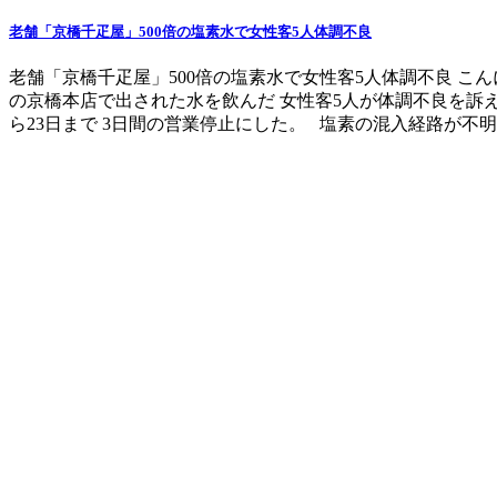
老舗「京橋千疋屋」500倍の塩素水で女性客5人体調不良
老舗「京橋千疋屋」500倍の塩素水で女性客5人体調不良 
の京橋本店で出された水を飲んだ 女性客5人が体調不良を訴え
ら23日まで 3日間の営業停止にした。 塩素の混入経路が不明で