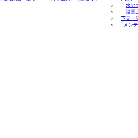
水の
設置
下見・
メンテ