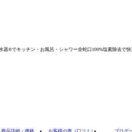
浄水器®でキッチン・お風呂・シャワー全蛇口100%塩素除去で快
商品詳細・価格
お客様の声（口コミ）
ブログ