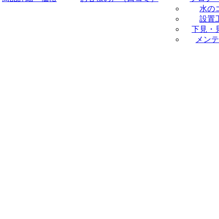
水の
設置
下見・
メンテ