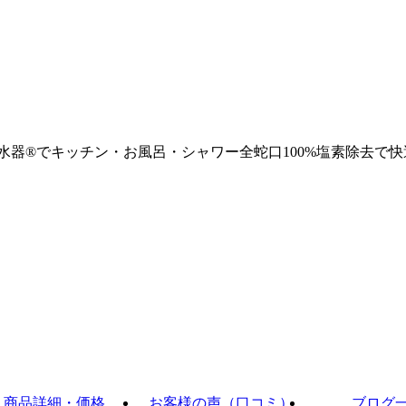
浄水器®でキッチン・お風呂・シャワー全蛇口100%塩素除去で快
商品詳細・価格
お客様の声（口コミ）
ブログ