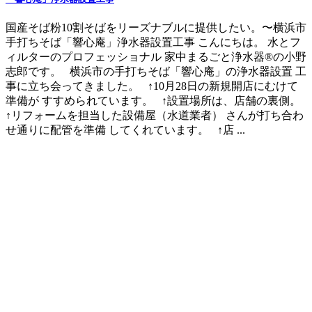
国産そば粉10割そばをリーズナブルに提供したい。〜横浜市
手打ちそば「響心庵」浄水器設置工事 こんにちは。 水とフ
ィルターのプロフェッショナル 家中まるごと浄水器®の小野
志郎です。 横浜市の手打ちそば「響心庵」の浄水器設置 工
事に立ち会ってきました。 ↑10月28日の新規開店にむけて
準備が すすめられています。 ↑設置場所は、店舗の裏側。
↑リフォームを担当した設備屋（水道業者） さんが打ち合わ
せ通りに配管を準備 してくれています。 ↑店 ...