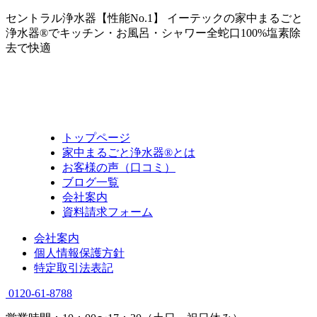
セントラル浄水器【性能No.1】 イーテックの家中まるごと
浄水器®でキッチン・お風呂・シャワー全蛇口100%塩素除
去で快適
トップページ
家中まるごと浄水器®とは
お客様の声（口コミ）
ブログ一覧
会社案内
資料請求フォーム
会社案内
個人情報保護方針
特定取引法表記
0120-61-8788