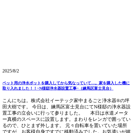
2025/8/2
ペット用の浄水ポットを購入してから気なっていて…。家を購入した機に
取り入れました！！~N様邸浄水器設置工事~（練馬区富士見台）
こんにちは。株式会社イーテック家中まるごと浄水器®の坪
田大樹です。 今日は、練馬区富士見台にてN様邸の浄水器設
置工事の立会いに行って参りました。 本日は水道メータ
ー真横のスペースに設置します。まわりをレンガで囲ってい
るので、ひとまず外します。 元々自転車を置いていた場所
ですが、お客様自身ですでに移動済みでした。お気遣いが嬉