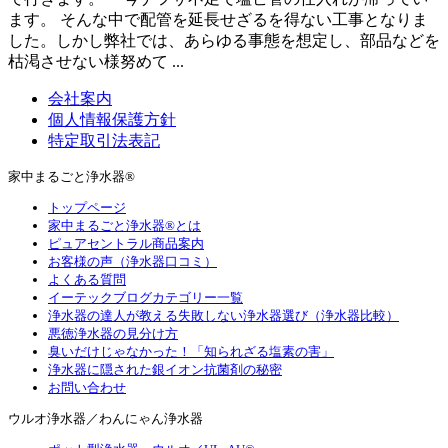
ます。 そんな中で配管を延長せざるを得ない工事となりま
した。しかし弊社では、あらゆる事態を想定し、部品などを
枯渇させない様努めて ...
会社案内
個人情報保護方針
特定取引法表記
家中まるごと浄水器®
トップページ
家中まるごと浄水器®とは
ピュアセントラル商品案内
お客様の声（浄水器口コミ）
よくある質問
イーテックブログカテゴリー一覧
浄水器の達人が教える失敗しない浄水器選び（浄水器比較）
悪徳浄水器の見分け方
臭いだけじゃなかった！「知られざる塩素の害」
浄水器に隠された銀イオン抗菌剤の秘密
お問い合わせ
ウルオ浄水器／わんにゃん浄水器