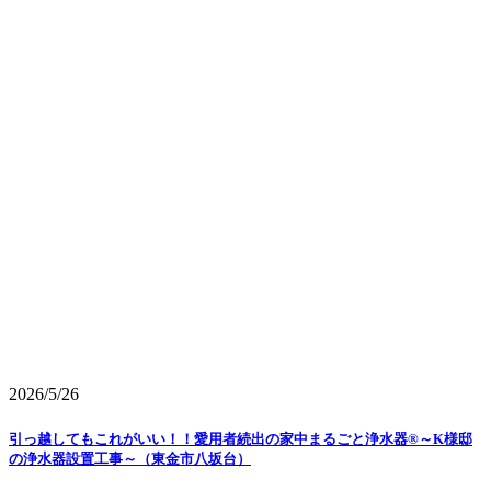
2026/5/26
引っ越してもこれがいい！！愛用者続出の家中まるごと浄水器®～K様邸
の浄水器設置工事～（東金市八坂台）