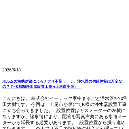
2026/6/18
ホルムズ海峡封鎖によるナフサ不足．．．。浄水器の供給体制は万全な
の？？~K様邸浄水器設置工事~(上尾市小泉）
こんにちは。 株式会社イーテック家中まるごと浄水器®の坪
田大樹です。 今回は、上尾市小泉にてK様の浄水器設置工事
に立ち会ってきました。 設置位置はガスメーターの左横に
なりますが、諸事情により、配管を写真左奥にある水道メー
ターから延長する必要があります。 設置位置から掘り進め
て行きます。 今ナフサ不足で塩ビ管の仕入れが滞ってい